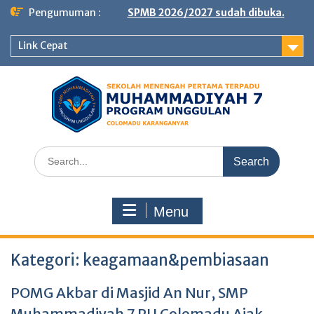
Skip
Pengumuman :
SPMB 2026/2027 sudah dibuka.
to
content
Link Cepat
Search
for:
Menu
Kategori:
keagamaan&pembiasaan
POMG Akbar di Masjid An Nur, SMP
Muhammadiyah 7 PU Colomadu Ajak