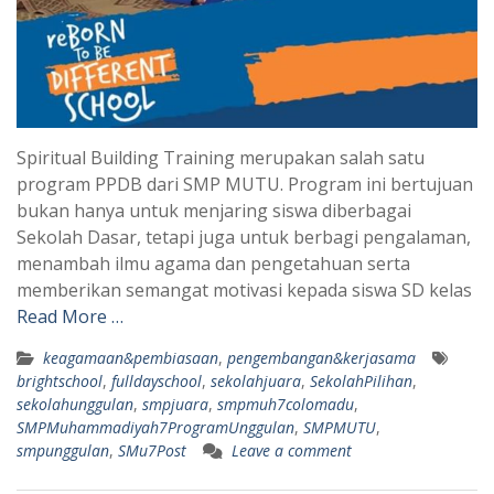
Spiritual Building Training merupakan salah satu
program PPDB dari SMP MUTU. Program ini bertujuan
bukan hanya untuk menjaring siswa diberbagai
Sekolah Dasar, tetapi juga untuk berbagi pengalaman,
menambah ilmu agama dan pengetahuan serta
memberikan semangat motivasi kepada siswa SD kelas
Read More …
keagamaan&pembiasaan
,
pengembangan&kerjasama
brightschool
,
fulldayschool
,
sekolahjuara
,
SekolahPilihan
,
sekolahunggulan
,
smpjuara
,
smpmuh7colomadu
,
SMPMuhammadiyah7ProgramUnggulan
,
SMPMUTU
,
smpunggulan
,
SMu7Post
Leave a comment