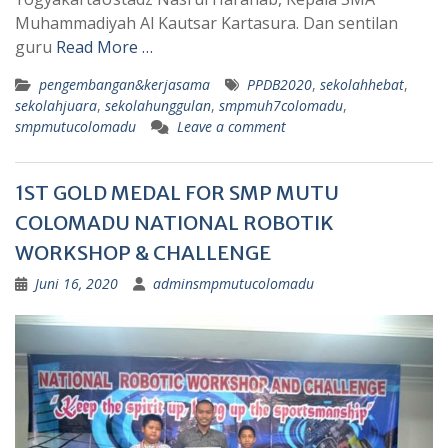
Muhammadiyah Al Kautsar Kartasura. Dan sentilan
guru
Read More …
pengembangan&kerjasama
PPDB2020
,
sekolahhebat
,
sekolahjuara
,
sekolahunggulan
,
smpmuh7colomadu
,
smpmutucolomadu
Leave a comment
1ST GOLD MEDAL FOR SMP MUTU
COLOMADU NATIONAL ROBOTIK
WORKSHOP & CHALLENGE
Juni 16, 2020
adminsmpmutucolomadu