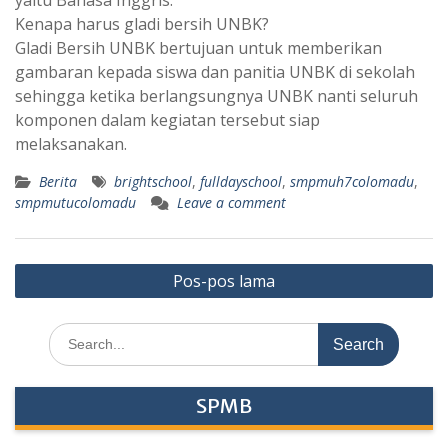
yaitu Bahasa Inggris.
Kenapa harus gladi bersih UNBK?
Gladi Bersih UNBK bertujuan untuk memberikan
gambaran kepada siswa dan panitia UNBK di sekolah
sehingga ketika berlangsungnya UNBK nanti seluruh
komponen dalam kegiatan tersebut siap
melaksanakan.
Berita
brightschool
,
fulldayschool
,
smpmuh7colomadu
,
smpmutucolomadu
Leave a comment
Navigasi
Pos-pos lama
pos
Search
for:
SPMB