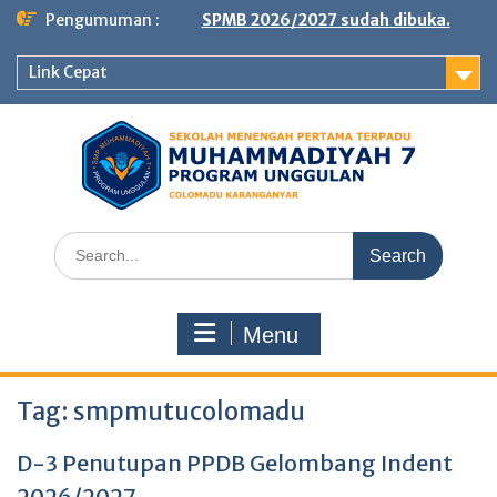
Skip
Pengumuman :
SPMB 2026/2027 sudah dibuka.
to
content
Link Cepat
Search
for:
Menu
Tag:
smpmutucolomadu
D-3 Penutupan PPDB Gelombang Indent
2026/2027