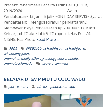
Present:Penerimaan Peserta Didik Baru (PPDB)
2019/2020———————————- Waktu
Pendaftaran* 15 Juni- 5 juli* *ONE DAY SERVIS* Syarat
Pendaftaran:1. Mengisi Formulir pendaftaran2.
Membayar biaya Pendaftaran Rp 200.0003. FC Kartu
Keluarga4. FC akte lahir5. FC raport kelas IV – V4.
NISN5. Pas Photo
Read More …
PPDB
PPDB2020
,
sekolahhebat
,
sekolahjuara
,
sekolahunggulan
,
smpmuhammadiyah7programunggulancolomadu
,
smpmutucolomadu
Leave a comment
BELAJAR DI SMP MUTU COLOMADU
Juni 16, 2020
adminsmpmutucolomadu