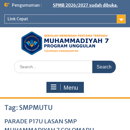
Skip
Pengumuman :
SPMB 2026/2027 sudah dibuka.
to
content
Link Cepat
Search
for:
Menu
Tag:
SMPMUTU
PARADE P17U LASAN SMP
MUHAMMADIYAH 7 COLOMADU