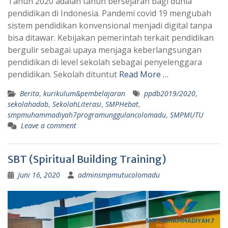
Tahun 2020 adalah tahun bersejarah bagi dunia
pendidikan di Indonesia. Pandemi covid 19 mengubah
sistem pendidikan konvensional menjadi digital tanpa
bisa ditawar. Kebijakan pemerintah terkait pendidikan
bergulir sebagai upaya menjaga keberlangsungan
pendidikan di level sekolah sebagai penyelenggara
pendidikan. Sekolah dituntut
Read More …
Berita
,
kurikulum&pembelajaran
ppdb2019/2020
,
sekolahadab
,
SekolahLiterasi
,
SMPHebat
,
smpmuhammadiyah7programunggulancolomadu
,
SMPMUTU
Leave a comment
SBT (Spiritual Building Training)
Juni 16, 2020
adminsmpmutucolomadu