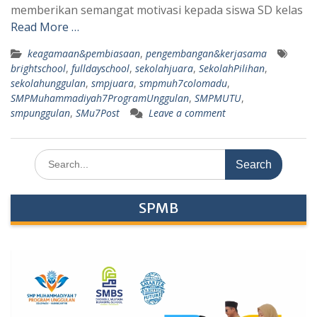
memberikan semangat motivasi kepada siswa SD kelas
Read More …
keagamaan&pembiasaan
,
pengembangan&kerjasama
brightschool
,
fulldayschool
,
sekolahjuara
,
SekolahPilihan
,
sekolahunggulan
,
smpjuara
,
smpmuh7colomadu
,
SMPMuhammadiyah7ProgramUnggulan
,
SMPMUTU
,
smpunggulan
,
SMu7Post
Leave a comment
Search
for:
SPMB