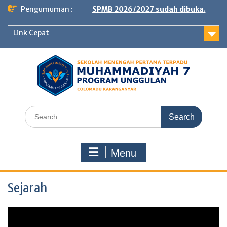
Skip
Pengumuman :
SPMB 2026/2027 sudah dibuka.
to
content
Link Cepat
Search
for:
Menu
Sejarah