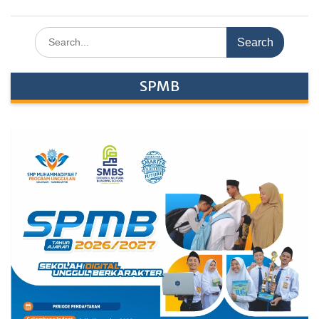
Search
for:
SPMB