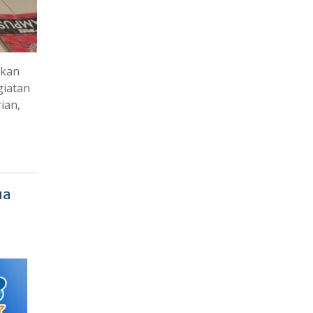
rkan
giatan
ian,
ua