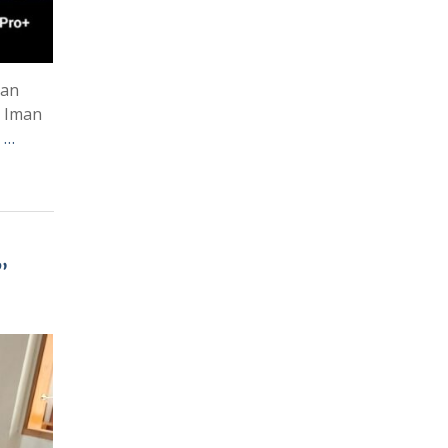
han
 Iman
 …
”