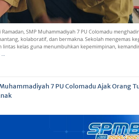
ci Ramadan, SMP Muhammadiyah 7 PU Colomadu menghadi
antang, kolaboratif, dan bermakna. Sekolah mengemas ke
 lintas kelas guna menumbuhkan kepemimpinan, kemandir
 …
P Muhammadiyah 7 PU Colomadu Ajak Orang T
Anak