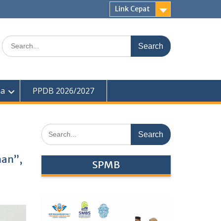
Link Cepat
Search
for:
ma
PPDB 2026/2027
Search
for:
man”,
SPMB