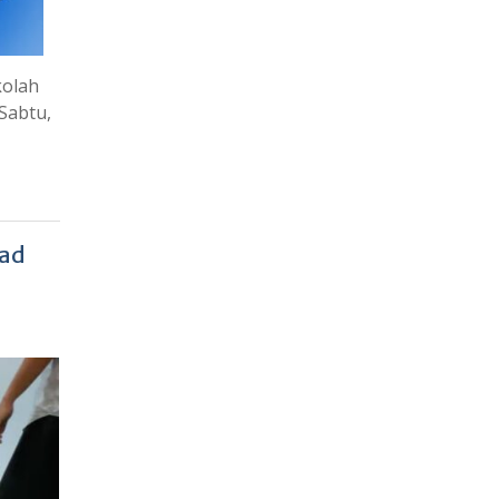
kolah
Sabtu,
had