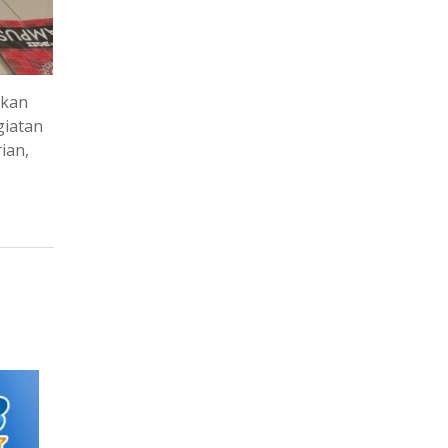
rkan
giatan
ian,