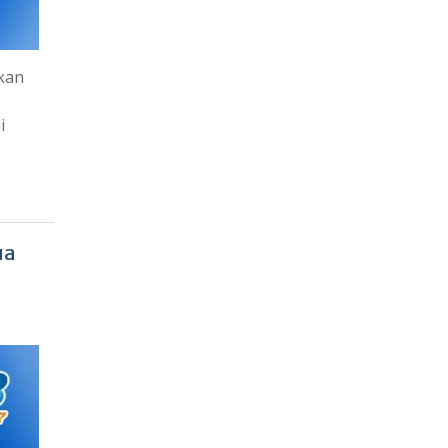
kan
i
ua