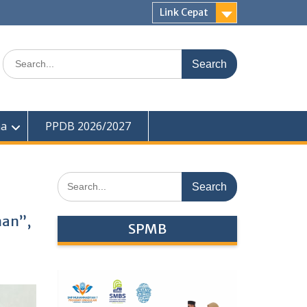
Link Cepat
Search
for:
ma
PPDB 2026/2027
Search
for:
man”,
SPMB