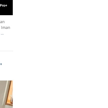
han
 Iman
 …
”