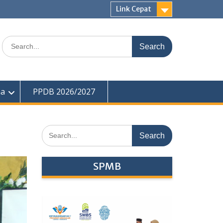
Link Cepat
Search
for:
ma
PPDB 2026/2027
Search
for:
SPMB