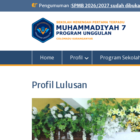
Skip
Pengumuman :
SPMB 2026/2027 sudah dibuka
to
content
Home
Profil
Program Sekola
Profil Lulusan