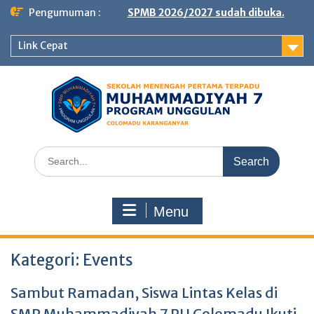
Skip
Pengumuman :
SPMB 2026/2027 sudah dibuka.
to
content
Link Cepat
Search
for:
Menu
Kategori:
Events
Sambut Ramadan, Siswa Lintas Kelas di
SMP Muhammadiyah 7 PU Colomadu Ikuti