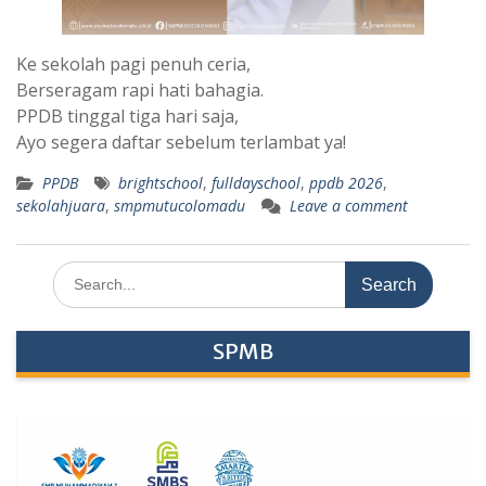
Ke sekolah pagi penuh ceria,
Berseragam rapi hati bahagia.
PPDB tinggal tiga hari saja,
Ayo segera daftar sebelum terlambat ya!
PPDB
brightschool
,
fulldayschool
,
ppdb 2026
,
sekolahjuara
,
smpmutucolomadu
Leave a comment
Search
for:
SPMB