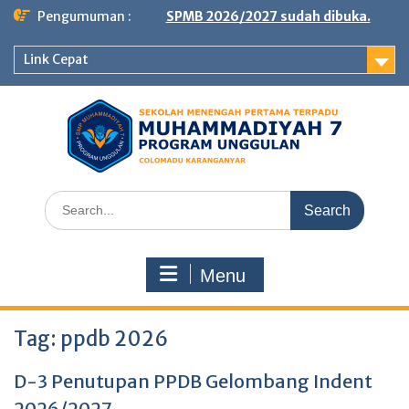
Skip
Pengumuman :
SPMB 2026/2027 sudah dibuka.
to
content
Link Cepat
Search
for:
Menu
Tag:
ppdb 2026
D-3 Penutupan PPDB Gelombang Indent
2026/2027