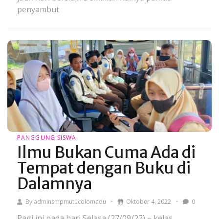
penyambut
PANGGUNG SISWA
Ilmu Bukan Cuma Ada di
Tempat dengan Buku di
Dalamnya
By
adminsmpmutucolomadu
Oktober 4, 2022
0
Pagi ini pada hari Selasa (27/09/22) – kelas