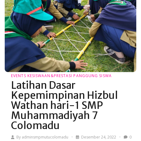
EVENTS
KESISWAAN&PRESTASI
PANGGUNG SISWA
Latihan Dasar
Kepemimpinan Hizbul
Wathan hari-1 SMP
Muhammadiyah 7
Colomadu
By
adminsmpmutucolomadu
Desember 24, 2022
0