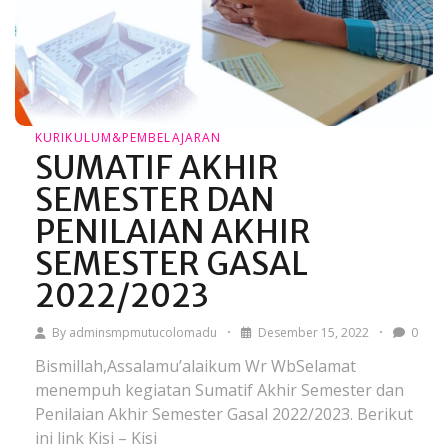
KURIKULUM&PEMBELAJARAN
SUMATIF AKHIR
SEMESTER DAN
PENILAIAN AKHIR
SEMESTER GASAL
2022/2023
By
adminsmpmutucolomadu
Desember 15, 2022
0
Bismillah,Assalamu’alaikum Wr WbSelamat
menempuh kegiatan Sumatif Akhir Semester dan
Penilaian Akhir Semester Gasal 2022/2023. Berikut
ini link Kisi – Kisi