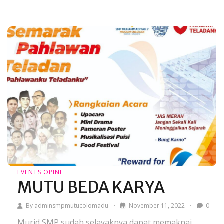
EVENTS
OPINI
MUTU BEDA KARYA
By
adminsmpmutucolomadu
November 11, 2022
0
Murid SMP sudah selayaknya dapat memaknai