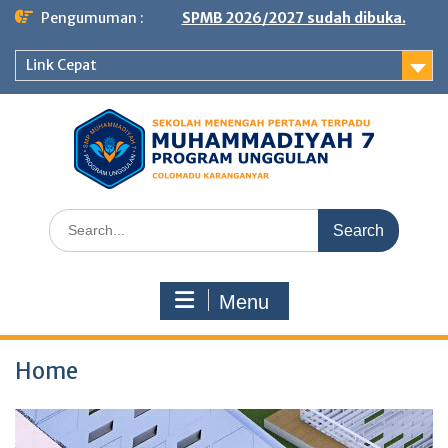
Skip
Pengumuman :
SPMB 2026/2027 sudah dibuka.
to
content
Link Cepat
Search
for:
Menu
Home