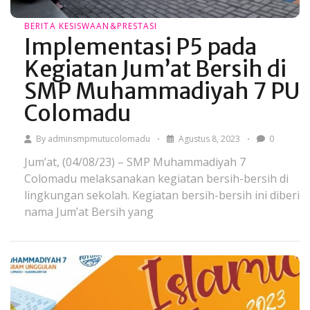
BERITA
KESISWAAN&PRESTASI
Implementasi P5 pada
Kegiatan Jum’at Bersih di
SMP Muhammadiyah 7 PU
Colomadu
By
adminsmpmutucolomadu
Agustus 8, 2023
0
Jum’at, (04/08/23) – SMP Muhammadiyah 7
Colomadu melaksanakan kegiatan bersih-bersih di
lingkungan sekolah. Kegiatan bersih-bersih ini diberi
nama Jum’at Bersih yang