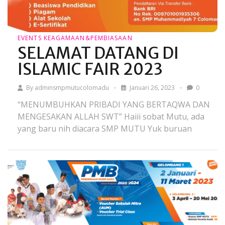
EVENTS
KEAGAMAAN&PEMBIASAAN
SELAMAT DATANG DI
ISLAMIC FAIR 2023
By
adminsmpmutucolomadu
Januari 26, 2023
0
“MENUMBUHKAN PRIBADI YANG BERTAQWA DAN
MENGESAKAN ALLAH SWT” Haiii sobat Mutu, ada
yang baru nih diacara SMP MUTU Yuk buruan