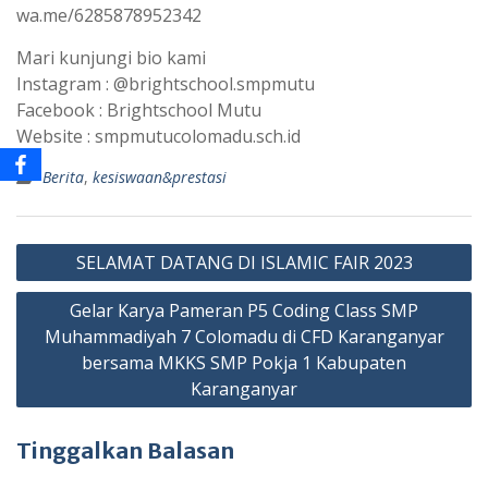
wa.me/6285878952342
Mari kunjungi bio kami
Instagram : @brightschool.smpmutu
Facebook : Brightschool Mutu
Website : smpmutucolomadu.sch.id
Berita
,
kesiswaan&prestasi
Navigasi
SELAMAT DATANG DI ISLAMIC FAIR 2023
pos
Gelar Karya Pameran P5 Coding Class SMP
Muhammadiyah 7 Colomadu di CFD Karanganyar
bersama MKKS SMP Pokja 1 Kabupaten
Karanganyar
Tinggalkan Balasan