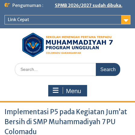
Skip
Pengumuman :
SPMB 2026/2027 sudah dibuka.
to
content
Link Cepat
Search
for:
Menu
Implementasi P5 pada Kegiatan Jum’at
Bersih di SMP Muhammadiyah 7 PU
Colomadu