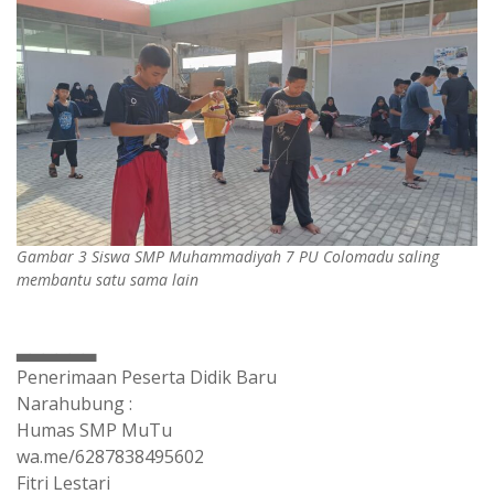
Gambar 3 Siswa SMP Muhammadiyah 7 PU Colomadu saling
membantu satu sama lain
▃▃▃▃▃▃
Penerimaan Peserta Didik Baru
Narahubung :
Humas SMP MuTu
wa.me/6287838495602
Fitri Lestari