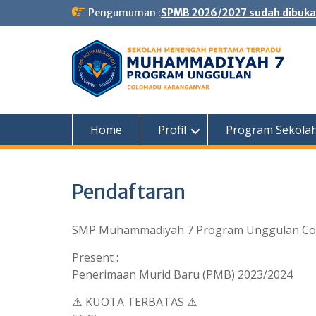
Skip
Pengumuman :
SPMB 2026/2027 sudah dibuka
to
content
Home
Profil
Program Sekola
Pendaftaran
SMP Muhammadiyah 7 Program Unggulan C
Present :
Penerimaan Murid Baru (PMB) 2023/2024
⚠️ KUOTA TERBATAS ⚠️