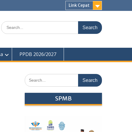
Link Cepat
Search
for:
ma
PPDB 2026/2027
Search
for:
SPMB