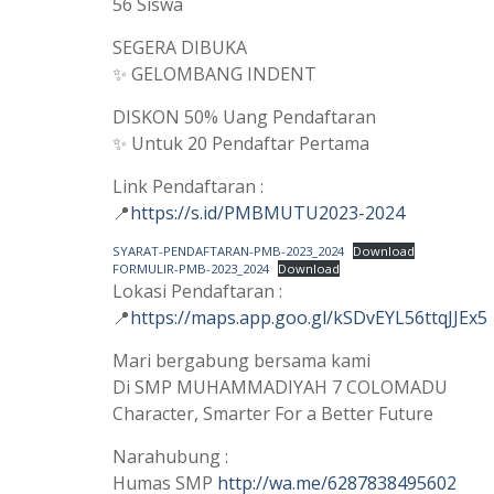
56 Siswa
SEGERA DIBUKA
✨ GELOMBANG INDENT
DISKON 50% Uang Pendaftaran
✨ Untuk 20 Pendaftar Pertama
Link Pendaftaran :
📍
https://s.id/PMBMUTU2023-2024
SYARAT-PENDAFTARAN-PMB-2023_2024
Download
FORMULIR-PMB-2023_2024
Download
Lokasi Pendaftaran :
📍
https://maps.app.goo.gl/kSDvEYL56ttqJJEx5
Mari bergabung bersama kami
Di SMP MUHAMMADIYAH 7 COLOMADU
Character, Smarter For a Better Future
Narahubung :
Humas SMP
http://wa.me/6287838495602